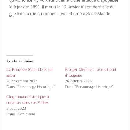
qu’Alphonse Hyrvoix fut victime d’une attaque d’apoplexie
le
9 janvier 1890
. Il meurt le 12 janvier à son domicile du
o
n
85 de la rue du rocher. Il est inhumé à Saint-Mandé.
Articles Similaires
La Princesse Mathilde et son
Prosper Mérimée: Le confident
salon
d’Eugénie
26 novembre 2023
26 octobre 2023
Dans "Personnage historique"
Dans "Personnage historique"
Cinq romans historiques à
emporter dans vos Valises
3 août 2023
Dans "Non classé"