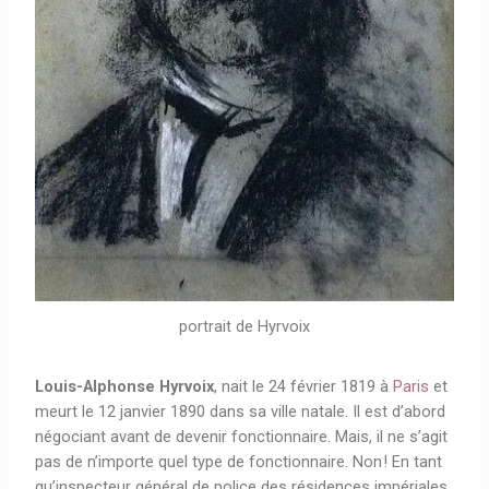
portrait de Hyrvoix
Louis-Alphonse Hyrvoix
, nait le
24 février 1819
à
Paris
et
meurt le
12 janvier 1890
dans sa ville natale. Il est d’abord
négociant avant de devenir fonctionnaire. Mais, il ne s’agit
pas de n’importe quel type de fonctionnaire. Non ! En tant
qu’inspecteur général de police des résidences impériales